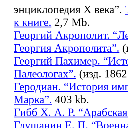
энциклопедия X века”.
к книге.
2,7 Mb.
Георгий Акрополит. “Ле
Георгия Акрополита”.
(
Георгий Пахимер. “Ист
Палеологах”.
(изд. 1862
Геродиан. “История имп
Марка”.
403 kb.
Гибб Х. А. Р. “Арабская
Глушанин Е. П. “Военна