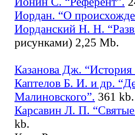
Ионин С.
“
Референт
”
.
2
Иордан.
“
О происхожде
Иорданский Н. Н. “Разв
рисунками) 2,25 Mb.
Казанова Дж. “История
Каптелов Б. И. и др. “Д
Малиновского”.
361 kb
Карсавин Л. П. “Святые
kb.