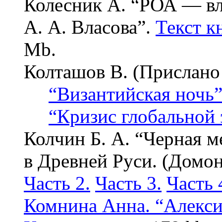
Колесник А. “РОА — вл
А. А. Власова”.
Текст к
Mb.
Колташов В.
(Прислано
“Византийская ночь”
“Кризис глобальной
Колчин Б. А. “Черная м
в Древней Руси. (Домо
Часть 2.
Часть 3.
Часть 
Комнина Анна. “Алекси