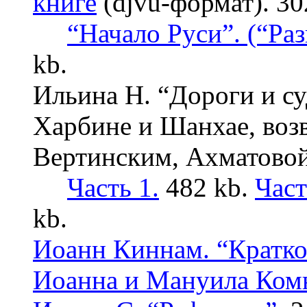
книге
(djvu-формат). 30
“Начало Руси”. (“Раз
kb.
Ильина Н. “Дороги и с
Харбине и Шанхае, возв
Вертинским, Ахматовой
Часть 1.
482 kb.
Част
kb.
Иоанн Киннам. “Кратко
Иоанна и Мануила Ком