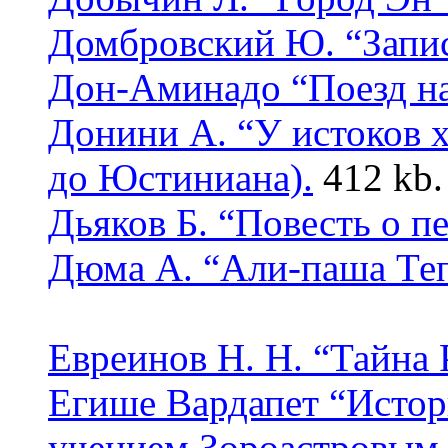
Домбровский Ю. “Запис
Дон-Аминадо
“
Поезд н
Донини А. “У истоков х
до Юстиниана).
412 kb.
Дьяков Б. “Повесть о п
Дюма А. “Али-паша Теп
Евреинов Н. Н. “Тайна
Егише Вардапет “Истори
учением Зороастровым 