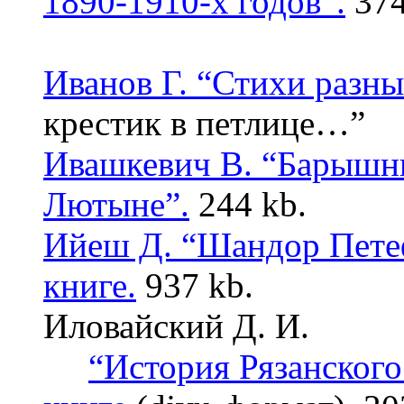
1890-1910-х годов”.
374
Иванов Г. “Стихи разны
крестик в петлице
…”
Ивашкевич В. “Барышни
Лютыне”.
244 kb.
Ийеш Д. “Шандор Пете
книге.
937 kb.
Иловайский Д. И.
“История Рязанского