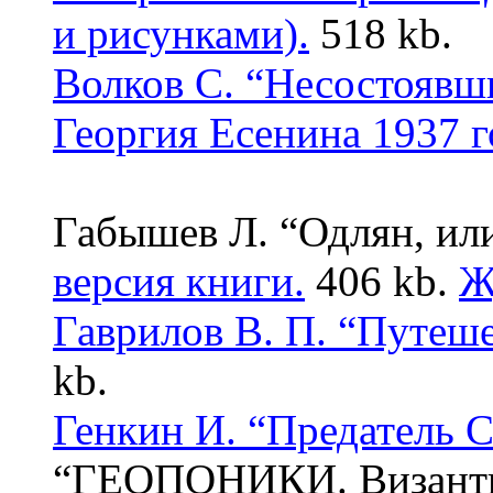
и рисунками).
518 kb.
Волков С. “Несостоявш
Георгия Есенина 1937 г
Габышев Л. “Одлян, ил
версия книги.
406 kb.
Ж
Гаврилов В. П. “Путеш
kb.
Генкин И. “Предатель С
“ГЕОПОНИКИ. Византий