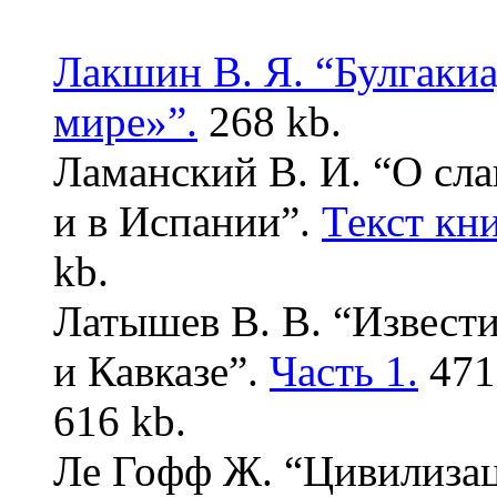
Лакшин В. Я. “Булгакиа
мире»”.
268 kb.
Ламанский В. И. “О сл
и в Испании”.
Текст кни
kb.
Латышев В. В. “Извест
и Кавказе”.
Часть 1.
471
616 kb.
Ле Гофф Ж. “Цивилизац