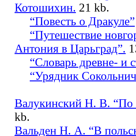
Котошихин.
21 kb.
“
Повесть о Дракуле
”
“Путешествие новго
Антония в Царьград”.
1
“Словарь древне- и с
“Урядник Сокольнич
Валукинский Н. В. “По 
kb.
Вальден Н. А. “В польс