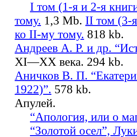
I том (1-я и 2-я книги
тому.
1,3 Mb.
II том (3-
ко II-му тому.
818 kb.
Андреев А. Р. и др. “И
XI—XX века. 294 kb.
Аничков В. П. “Екатер
1922)”.
578 kb.
Апулей.
“Апология, или о ма
“Золотой осел”, Лук