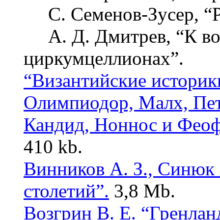
С. Семенов-Зусер, “Р
А. Д. Дмитрев, “К воп
циркумцеллионах”.
“Византийские историк
Олимпиодор, Малх, Пе
Кандид, Ноннос и Феоф
410 kb.
Винников А. З., Синюк
столетий”.
3,8 Mb.
Возгрин В. Е. “Гренлан