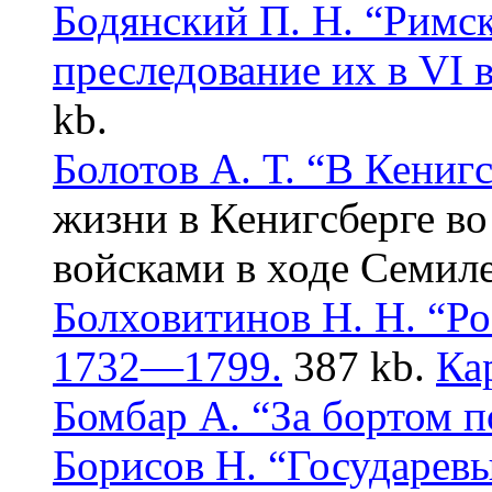
Бодянский П. Н. “Римск
преследование их в VI 
kb.
Болотов А. Т. “В Кенигс
жизни в Кенигсберге во
войсками в ходе Семиле
Болховитинов Н. Н. “Р
1732—1799.
387 kb.
Ка
Бомбар А. “За бортом п
Борисов Н. “Государев