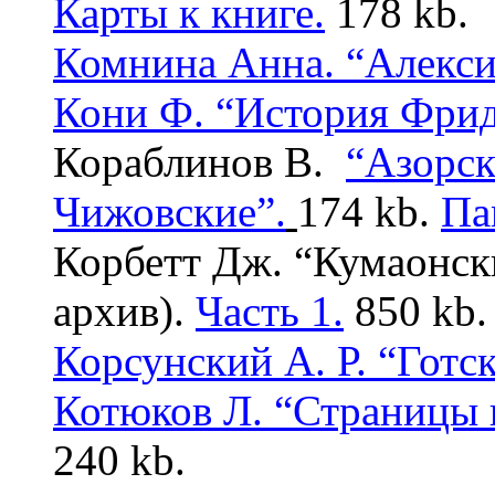
Карты к книге.
178 kb.
Комнина Анна. “Алекси
Кони Ф. “История Фрид
Кораблинов В.
“Азорск
Чижовские
”.
174 kb.
Па
Корбетт Дж. “Кумаонск
архив).
Часть 1.
850 kb.
Корсунский А. Р. “Готс
Котюков Л. “Страницы 
240 kb.