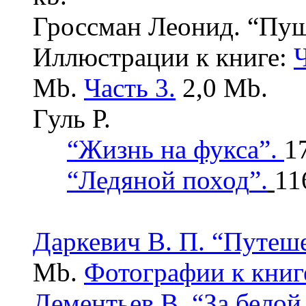
Гроссман Леонид. “Пу
Иллюстрации к книге:
Ч
Mb.
Часть 3.
2,0 Mb.
Гуль Р.
“
Жизнь на фукса
”.
1
“Ледяной поход
”.
11
Даркевич В. П. “Путеш
Mb.
Фотографии к книг
Дементьев В. “За белой 