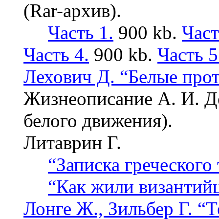
(Rar-архив).
Часть 1.
900 kb.
Част
Часть 4.
900 kb.
Часть 5
Лехович Д. “Белые прот
Жизнеописание А. И. Д
белого движения).
Литаврин Г.
“Записка греческого 
“Как жили византий
Лонге Ж., Зильбер Г. “