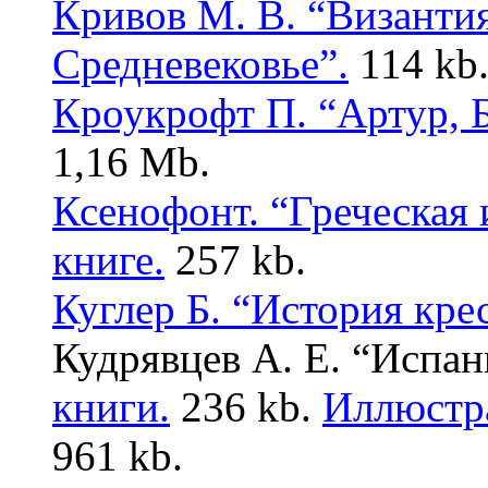
Кривов М. В. “Византия
Средневековье”.
114 kb
Кроукрофт П. “Артур, Б
1,16 Mb.
Ксенофонт. “Греческая 
книге.
257 kb.
Куглер Б. “История кре
Кудрявцев А. Е. “Испан
книги.
236 kb.
Иллюстр
961 kb.